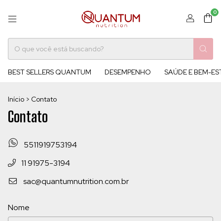
0
BEST SELLERS QUANTUM
DESEMPENHO
SAÚDE E BEM-ES
Início
>
Contato
Contato
5511919753194
11 91975-3194
sac@quantumnutrition.com.br
Nome