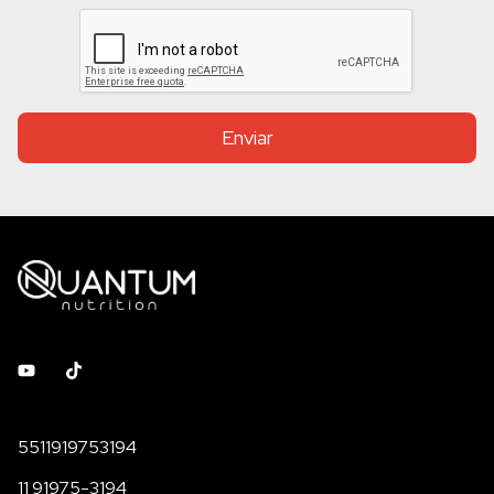
Enviar
5511919753194
11 91975-3194