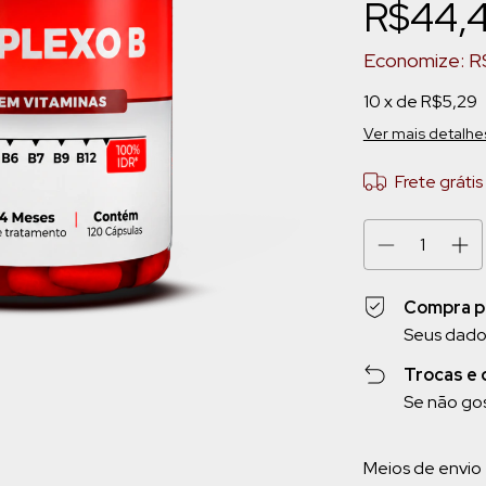
R$44,
Economize:
R
10
x de
R$5,29
Ver mais detalhe
Frete grátis
Compra p
Seus dado
Trocas e
Se não gos
Entregas para o 
Meios de envio