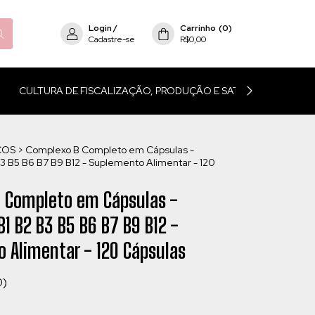
Login
/
Carrinho
(
0
)
Cadastre-se
R$0,00
CULTURA DE FISCALIZAÇÃO, PRODUÇÃO E SATISFAÇÃO
P
COS
>
Complexo B Completo em Cápsulas -
3 B5 B6 B7 B9 B12 - Suplemento Alimentar - 120
 Completo em Cápsulas -
1 B2 B3 B5 B6 B7 B9 B12 -
 Alimentar - 120 Cápsulas
0)