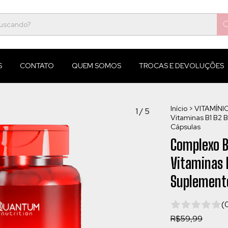
S
CONTATO
QUEM SOMOS
TROCAS E DEVOLUÇÕES
Início
>
VITAMÍNI
1
/
5
Vitaminas B1 B2 B
Cápsulas
Complexo B
Vitaminas B
Suplemento
(
R$59,99