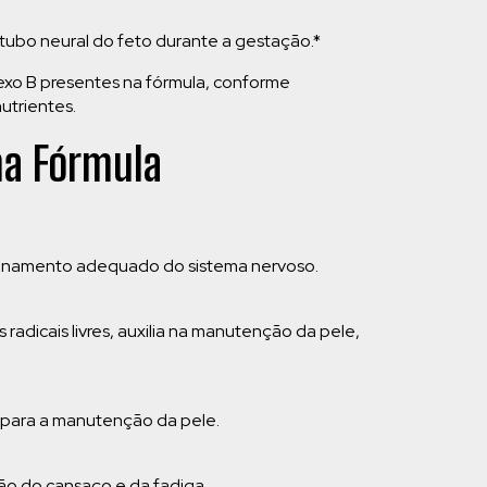
 tubo neural do feto durante a gestação.*
exo B presentes na fórmula, conforme
utrientes.
na Fórmula
cionamento adequado do sistema nervoso.
 radicais livres, auxilia na manutenção da pele,
i para a manutenção da pele.
ão do cansaço e da fadiga.