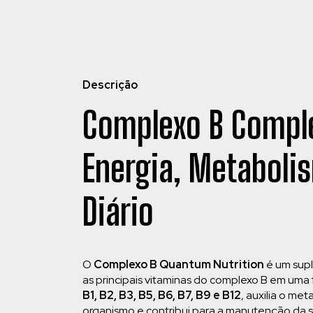
Descrição
Complexo B Compl
Energia, Metaboli
Diário
O
Complexo B Quantum Nutrition
é um supl
as principais vitaminas do complexo B em uma
B1, B2, B3, B5, B6, B7, B9 e B12
, auxilia o m
organismo e contribui para a manutenção da sa