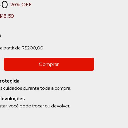
40
26
% OFF
$15,59
s
a partir de
R$200,00
rotegida
s cuidados durante toda a compra.
 devoluções
tar, você pode trocar ou devolver.
CEP:
Alterar CEP