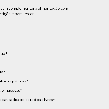
buscam complementar a alimentação com
posição e bem-estar.
iga.*
ue.*
atos e gorduras.*
s e mucosas.*
 causados pelos radicais livres.*